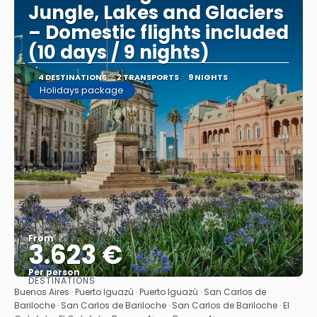
Jungle, Lakes and Glaciers
– Domestic flights included
(10 days / 9 nights)
4 DESTINATIONS
2 TRANSPORTS
9 NIGHTS
Holidays package
From
3.623 €
Per person
DESTINATIONS
See
Buenos Aires · Puerto Iguazú · Puerto Iguazú · San Carlos de
Bariloche · San Carlos de Bariloche · San Carlos de Bariloche · El