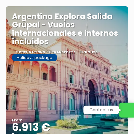
Argentina Explora Salida
Grupal - Vuelos
internacionales e internos
incluidos
5 DESTINATIONS
6 TRANSPORTS
13 NIGHTS
Holidays package
Contact us
From
6.913 €