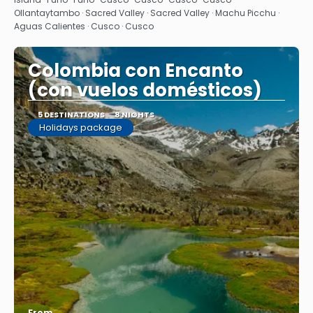
Ollantaytambo · Sacred Valley · Sacred Valley · Machu Picchu ·
Aguas Calientes · Cusco · Cusco
Colombia con Encanto
(con vuelos domésticos)
5 DESTINATIONS
8 NIGHTS
Holidays package
From