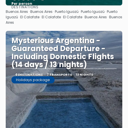
Per person
DESTINATIONS
See
Buenos Aires · Buenos Aires · Puerto Iguazú · Puerto Iguazú · Puerto
Iguazú · El Calafate · El Calafate · El Calafate · Buenos Aires · Buenos
Aires
Mysterious Argentina -
Guaranteed Departure -
Including Domestic Flights
(14 days / 13 nights)
6 DESTINATIONS
7 TRANSPORTS
13 NIGHTS
Holidays package