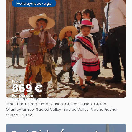
Holidays package
From
869 €
Per person
DESTINATIONS
See
Lima · Lima · Lima · Lima · Cusco · Cusco · Cusco · Cusco ·
Ollantaytambo · Sacred Valley · Sacred Valley · Machu Picchu ·
Cusco · Cusco