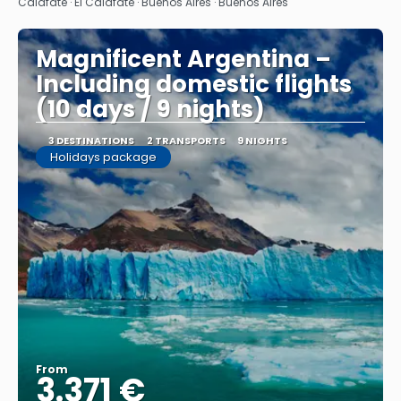
Calafate · El Calafate · Buenos Aires · Buenos Aires
Magnificent Argentina –
Including domestic flights
(10 days / 9 nights)
3 DESTINATIONS
2 TRANSPORTS
9 NIGHTS
Holidays package
From
3.371 €