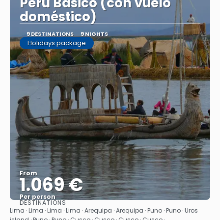
Perú Básico (con vuelo
doméstico)
9 DESTINATIONS
9 NIGHTS
Holidays package
From
1.069 €
Per person
DESTINATIONS
See
Lima · Lima · Lima · Lima · Arequipa · Arequipa · Puno · Puno · Uros
island · Puno · Puno · Cusco · Cusco · Cusco · Cusco ·