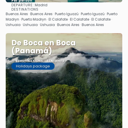
Per person
DEPARTURE::
Madrid
See
DESTINATIONS
Buenos Aires · Buenos Aires · Puerto Iguazú · Puerto Iguazú · Puerto
Madryn · Puerto Madryn · El Calafate · El Calafate · El Calafate ·
Ushuaia · Ushuaia · Ushuaia · Buenos Aires · Buenos Aires
De Boca en Boca
(Panamá)
5 DESTINATIONS
12 NIGHTS
Holidays package