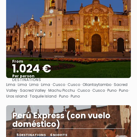
From
1.024 €
Per person
DESTINATIONS
See
Lima · Lima · Lima · Lima · Cusco · Cusco · Ollantaytambo · Sacred
Valley · Sacred Valley · Machu Picchu · Cusco · Cusco · Puno · Puno ·
Uros island · Taquile Island · Puno · Puno
Perú Express (con vuelo
doméstico)
5 DESTINATIONS
6 NIGHTS