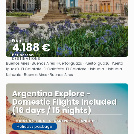
From
4.188 €
Per person
DESTINATIONS
See
Buenos Aires · Buenos Aires · Puerto Iguazú · Puerto Iguazú · Puerto
Iguazú · El Calafate · El Calafate · El Calafate · Ushuaia · Ushuaia ·
Ushuaia · Buenos Aires · Buenos Aires
Argentina Explore -
Domestic Flights Included
(16 days / 15 nights)
5 DESTINATIONS
6 TRANSPORTS
15 NIGHTS
Holidays package