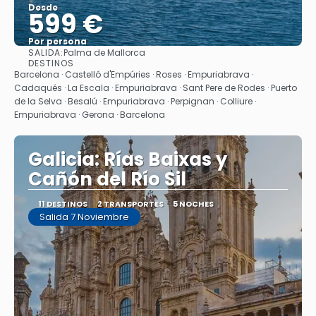
Desde
599 €
Por persona
SALIDA:
Palma de Mallorca
Ver
DESTINOS
Barcelona · Castelló d'Empúries · Roses · Empuriabrava ·
Cadaqués · La Escala · Empuriabrava · Sant Pere de Rodes · Puerto
de la Selva · Besalú · Empuriabrava · Perpignan · Colliure ·
Empuriabrava · Gerona · Barcelona
Galicia: Rías Baixas y
Cañón del Río Sil
11 DESTINOS
2 TRANSPORTES
5 NOCHES
Salida 7 Noviembre