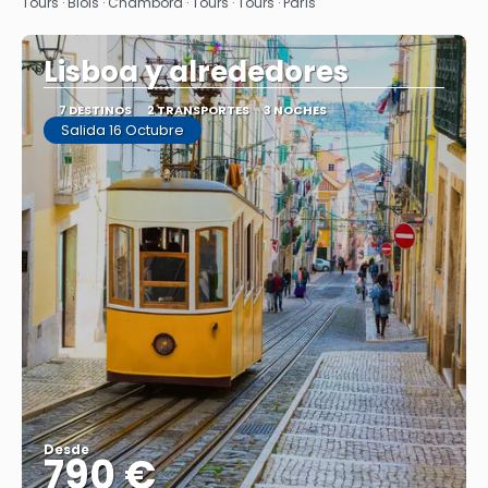
Tours · Blois · Chambord · Tours · Tours · París
Lisboa y alrededores
7 DESTINOS
2 TRANSPORTES
3 NOCHES
Salida 16 Octubre
Desde
790 €