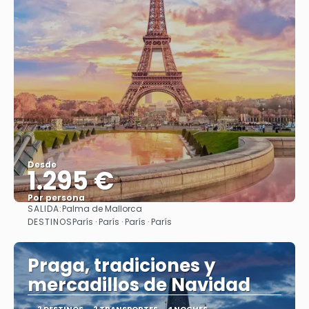
Desde
1.295 €
Por persona
SALIDA:
Palma de Mallorca
Ver
DESTINOS
París · París · París · París
Praga, tradiciones y
mercadillos de Navidad