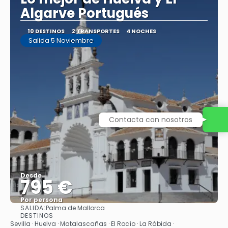
Algarve Portugués
10 DESTINOS
2 TRANSPORTES
4 NOCHES
Salida 5 Noviembre
Contacta con nosotros
Desde
795 €
Por persona
SALIDA:
Palma de Mallorca
Ver
DESTINOS
Sevilla · Huelva · Matalascañas · El Rocío · La Rábida ·