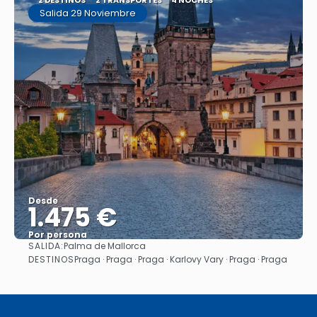
2 DESTINOS
2 TRANSPORTES
4 NOCHES
Salida 29 Noviembre
Desde
1.475 €
Por persona
SALIDA:
Palma de Mallorca
Ver
DESTINOS
Praga · Praga · Praga · Karlovy Vary · Praga · Praga