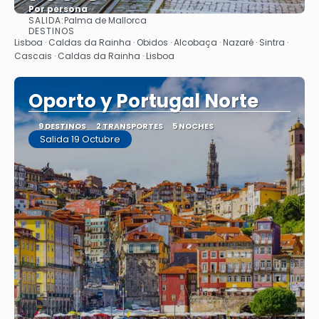
Por persona
SALIDA:
Palma de Mallorca
Ver
DESTINOS
Lisboa · Caldas da Rainha · Obidos · Alcobaça · Nazaré · Sintra ·
Cascais · Caldas da Rainha · Lisboa
Oporto y Portugal Norte
9 DESTINOS
2 TRANSPORTES
5 NOCHES
Salida 19 Octubre