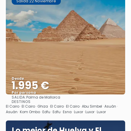
Salida 22 Noviembre
Desde
1.995 €
Por persona
SALIDA:
Palma de Mallorca
Ver
DESTINOS
El Cairo · El Cairo · Ghiza · El Cairo · El Cairo · Abu Simbel · Asuán ·
Asuán · Kom Ombo · Edfu · Edfu · Esna · Luxor · Luxor · Luxor
Lo mejor de Huelva y El