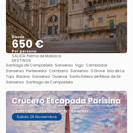
Desde
650 €
Por persona
SALIDA:
Palma de Mallorca
Ver
DESTINOS
Santiago de Compostela · Sanxenxo · Vigo · Cambados ·
Sanxenxo · Pontevedra · Combarro · Sanxenxo · O Grove · Isla de La
Toja · Baiona · Sanxenxo · Ourense · Santo Estevo de Ribas de Sil ·
Sanxenxo · Santiago de Compostela
Crucero Escapada Parisina
1 DESTINOS
2 TRANSPORTES
3 NOCHES
Salida 26 Noviembre