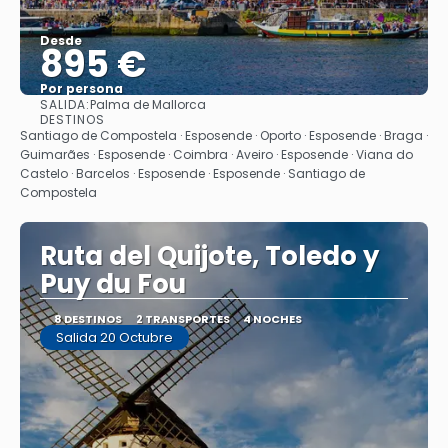
Desde
895 €
Por persona
SALIDA:
Palma de Mallorca
Ver
DESTINOS
Santiago de Compostela · Esposende · Oporto · Esposende · Braga ·
Guimarães · Esposende · Coimbra · Aveiro · Esposende · Viana do
Castelo · Barcelos · Esposende · Esposende · Santiago de
Compostela
Ruta del Quijote, Toledo y
Puy du Fou
8 DESTINOS
2 TRANSPORTES
4 NOCHES
Salida 20 Octubre