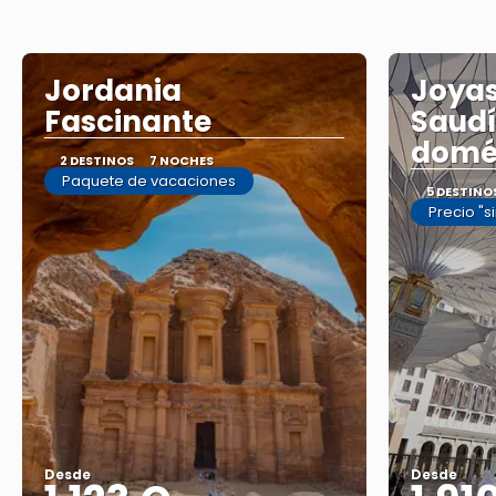
Jordania
Joyas
Fascinante
Saudí
domé
2 DESTINOS
7 NOCHES
Paquete de vacaciones
5 DESTINO
Precio "s
Desde
Desde