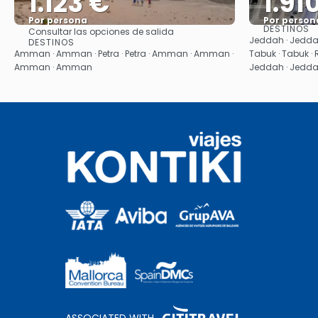
1.123 €
1.91
Por persona
Por person
DESTINOS
Consultar las opciones de salida
Ver
Jeddah · Jeddah 
DESTINOS
Amman · Amman · Petra · Petra · Amman · Amman ·
Tabuk · Tabuk · 
Amman · Amman
Jeddah · Jedd