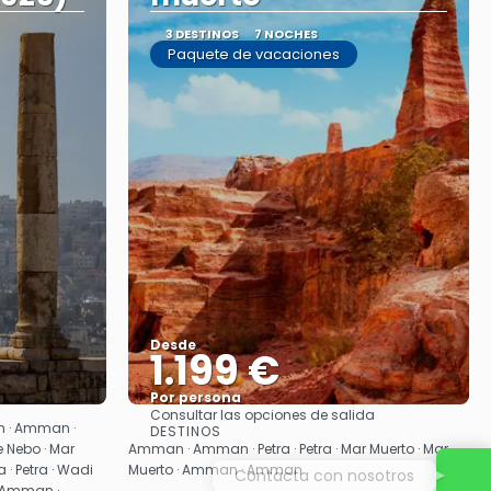
3 DESTINOS
7 NOCHES
Paquete de vacaciones
Desde
1.199 €
Por persona
Consultar las opciones de salida
Ver
 · Amman ·
DESTINOS
Nebo · Mar
Amman · Amman · Petra · Petra · Mar Muerto · Mar
 · Petra · Wadi
Muerto · Amman · Amman
Contacta con nosotros
· Amman ·