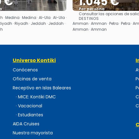
0 €
1.045 €
a
Por persona
Consultar las opciones de sali
Ver
Ver
· Medina · Medina · Al-Ula · Al-Ula ·
DESTINOS
Riyadh · Riyadh · Jeddah · Jeddah ·
Amman · Amman · Petra · Petra · 
ah
Amman · Amman
Universo Kontiki
I
Conócenos
A
Oficinas de venta
P
Receptivo en Islas Baleares
P
· MICE: Kontiki DMC
C
· Vacacional
C
· Estudiantes
AIDA Cruises
C
Nuestra mayorista