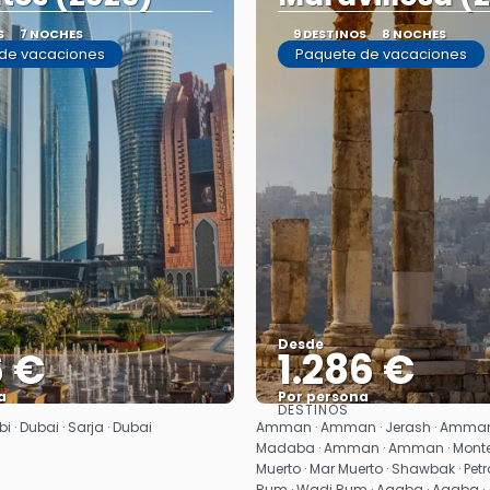
S
7 NOCHES
9 DESTINOS
8 NOCHES
de vacaciones
Paquete de vacaciones
Desde
6 €
1.286 €
a
Por persona
DESTINOS
Ver
Ver
i · Dubai · Sarja · Dubai
Amman · Amman · Jerash · Amman
Madaba · Amman · Amman · Monte 
Muerto · Mar Muerto · Shawbak · Petra
Rum · Wadi Rum · Aqaba · Aqaba 