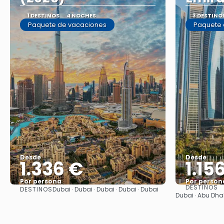
1 DESTINOS
4 NOCHES
3 DESTINO
Paquete de vacaciones
Paquete 
Desde
Desde
1.336 €
1.15
Por persona
Por person
DESTINOS
DESTINOS
Dubai · Dubai · Dubai · Dubai · Dubai
Ver
Dubai · Abu Dhab