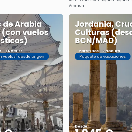
Amman
 de Arabia
Jordania, Cru
 (con vuelos
Culturas (des
sticos)
BCN/MAD)
S
7 NOCHES
2 DESTINOS
7 NOCHES
in vuelos" desde origen
Paquete de vacaciones
Desde