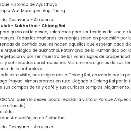
Parque Histórico de Ayutthaya
 templo Wat Muang en Ang Thong
uido: Desayuno - Almuerzo
nulok - Sukhothai - Chiang Rai
para quien así lo desee, saldremos para ser testigos de uno de l
 monjes. Todas las mañanas los monjes salen en procesión por la
frendas de comida que les hacen aquellos que esperan cada día, d
ue Arqueológico de Sukhothai, Patrimonio de la Humanidad por la
egetación y por ser muestra de los varios siglos de prosperidad 
y sofisticadas construcciones. Visitaremos algunos de sus tem
edio de la naturaleza.
zada esta visita, nos dirigiremos a Chiang Rai, cruzando por la p
 lago Prayao. Almorzaremos en ruta. Llegada a Chiang Rai por la 
de sus campos de te y café y sus curiosos templos. Alojamiento.
IONAL: quien lo desee, podrá realizar la visita al Parque Arqueo
oste añadido)
cluídas:
Parque Arqueológico de Sukhothai
uido: Desayuno - Almuerzo