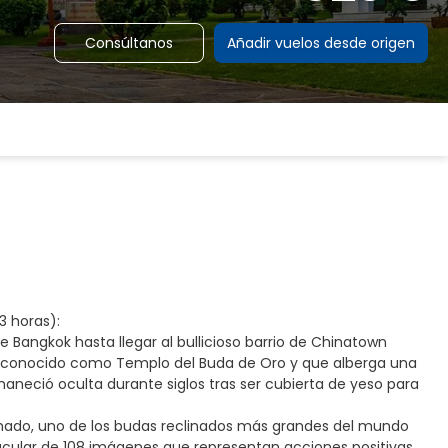
Consúltanos
Añadir vuelos desde origen
3 horas):
de Bangkok hasta llegar al bullicioso barrio de Chinatown
s conocido como Templo del Buda de Oro y que alberga una
neció oculta durante siglos tras ser cubierta de yeso para
inado, uno de los budas reclinados más grandes del mundo
cular de 108 imágenes que representan acciones positivas