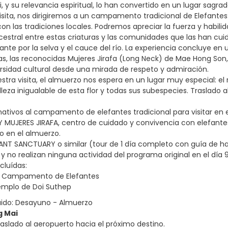
 y su relevancia espiritual, lo han convertido en un lugar sagrad
 visita, nos dirigiremos a un campamento tradicional de Elefante
con las tradiciones locales. Podremos apreciar la fuerza y habi
ncestral entre estas criaturas y las comunidades que las han c
ante por la selva y el cauce del río. La experiencia concluye en
las, las reconocidas Mujeres Jirafa (Long Neck) de Mae Hong Son,
versidad cultural desde una mirada de respeto y admiración.
nuestra visita, el almuerzo nos espera en un lugar muy especial: 
leza inigualable de esta flor y todas sus subespecies. Traslado a
nativos al campamento de elefantes tradicional para visitar en e
Y MUJERES JIRAFA, centro de cuidado y convivencia con elefantes 
o en el almuerzo.
ANT SANCTUARY o similar (tour de 1 día completo con guía de habl
y no realizan ninguna actividad del programa original en el día 9
cluídas:
al Campamento de Elefantes
Templo de Doi Suthep
uido: Desayuno - Almuerzo
g Mai
aslado al aeropuerto hacia el próximo destino.