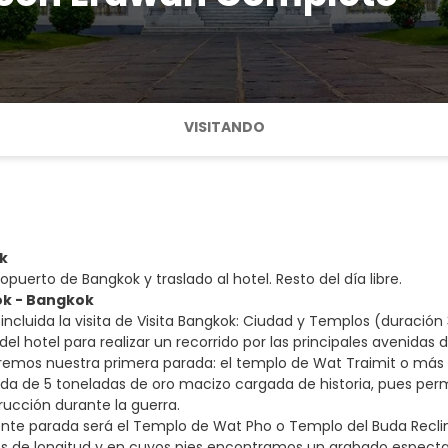
VISITANDO
k
opuerto de Bangkok y traslado al hotel. Resto del día libre.
ok - Bangkok
ncluida la visita de Visita Bangkok: Ciudad y Templos (duración 
del hotel para realizar un recorrido por las principales avenidas 
aremos nuestra primera parada: el templo de Wat Traimit o má
a de 5 toneladas de oro macizo cargada de historia, pues perma
rucción durante la guerra.
ente parada será el Templo de Wat Pho o Templo del Buda Recl
s de longitud y en cuyos pies encontramos un grabado especta