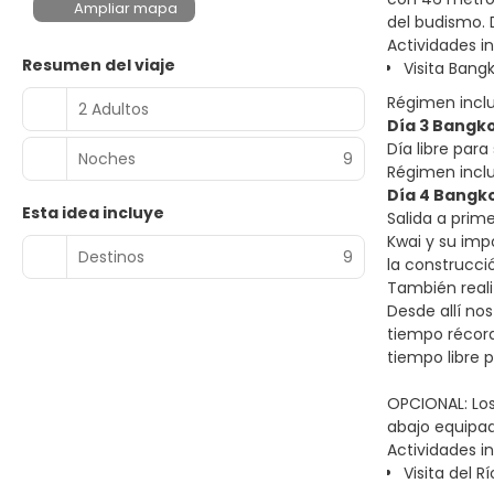
Ampliar mapa
del budismo. D
Actividades in
Resumen del viaje
Visita Bang
Régimen incl
2 Adultos
Día 3 Bangk
Día libre par
Noches
9
Régimen incl
Día 4 Bangko
Esta idea incluye
Salida a prim
Kwai y su impo
Destinos
9
la construcci
También reali
Desde allí nos
tiempo récord 
tiempo libre p
OPCIONAL: Los
abajo equipad
Actividades in
Visita del R