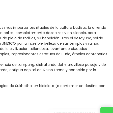
os más importantes rituales de la cultura budista: la ofrenda
s calles, completamente descalzos y en silencio, para
e pie o de rodillas, su bendición. Tras el desayuno, salida
 UNESCO por la increíble belleza de sus templos y ruinas
de la civilización tailandesa, levantando ciudades
plos, impresionantes estatuas de Buda, árboles centenarios
rovincia de Lampang, disfrutando del maravilloso paisaje y de
tarde, antigua capital del Reino Lanna y conocida por la
lógico de Sukhothai en bicicleta (a confirmar en destino con
Contacta con nosotros