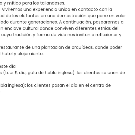
o y mítico para los tailandeses.
s: Viviremos una experiencia única en contacto con la
lidad de los elefantes en una demostración que pone en valor
uidado durante generaciones. A continuación, pasearemos a
 un enclave cultural donde conviven diferentes etnias del
 cuya tradición y forma de vida nos invitan a reflexionar y
el restaurante de una plantación de orquídeas, donde poder
l hotel y alojamiento.
ste día:
(tour ½ día, guía de habla inglesa): los clientes se unen de
a inglesa): los clientes pasan el día en el centro de
.