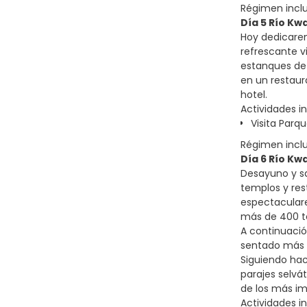
Régimen incl
Día 5 Río Kwa
Hoy dedicarem
refrescante v
estanques de 
en un restaura
hotel.
Actividades in
Visita Parq
Régimen incl
Día 6 Río Kw
Desayuno y sa
templos y res
espectaculare
más de 400 t
A continuació
sentado más g
Siguiendo hac
parajes selvá
de los más im
Actividades in