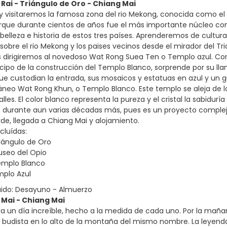
 Rai - Triángulo de Oro - Chiang Mai
 visitaremos la famosa zona del rio Mekong, conocida como el “T
rque durante cientos de años fue el más importante núcleo comerc
belleza e historia de estos tres países. Aprenderemos de cultura
obre el rio Mekong y los paises vecinos desde el mirador del Tri
os dirigiremos al novedoso Wat Rong Suea Ten o Templo azul. Con
cipo de la construcción del Templo Blanco, sorprende por su lla
ue custodian la entrada, sus mosaicos y estatuas en azul y un g
eo Wat Rong Khun, o Templo Blanco. Este templo se aleja de los
lles. El color blanco representa la pureza y el cristal la sabidur
durante aun varias décadas más, pues es un proyecto complejo 
arde, llegada a Chiang Mai y alojamiento.
cluídas:
riángulo de Oro
Museo del Opio
Templo Blanco
mplo Azul
uido: Desayuno - Almuerzo
 Mai - Chiang Mai
a un día increíble, hecho a la medida de cada uno. Por la maña
 budista en lo alto de la montaña del mismo nombre. La leyenda