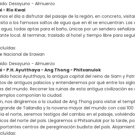
uido: Desayuno - Almuerzo
i - Río Kwai
os el día a disfrutar del paisaje de la región, en concreto, visi
isita a los famosos saltos de agua que en él se encuentran. La
agua, todas aptas para el baño, únicas por un sendero señaliz
nte local. Al terminar, traslado al hotel y tiempo libre para segu
cluídas:
ue Nacional de Erawan
uido: Desayuno - Almuerzo
ai - P.H. Ayutthaya - Ang Thong - Phitsanulok
lida hacia Ayutthaya, la antigua capital del reino de Siam y Pa
tos de antiguos palacios y entenderemos por qué entre los siglos
s del mundo. Recorrer las ruinas de esta antigua civilización e
emplos componían la ciudad.
n, nos dirigiremos a la ciudad de Ang Thong para visitar el tem
rande de Tailandia y la novena mayor del mundo con casi 100 m
ia el norte, seremos testigos del cambio en el paisaje, volvién
ticos del norte del país. Llegaremos a Phitsanulok por la tarde, 
portantes centros de peregrinación budista del país. Alojamient
cluídas: