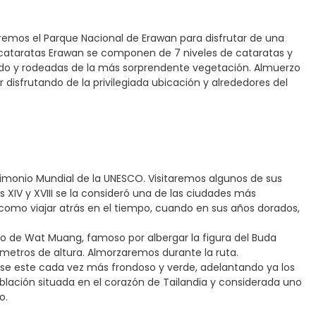
taremos el Parque Nacional de Erawan para disfrutar de una
s cataratas Erawan se componen de 7 niveles de cataratas y
ado y rodeadas de la más sorprendente vegetación. Almuerzo
ir disfrutando de la privilegiada ubicación y alrededores del
trimonio Mundial de la UNESCO. Visitaremos algunos de sus
 XIV y XVIII se la consideró una de las ciudades más
s como viajar atrás en el tiempo, cuando en sus años dorados,
plo de Wat Muang, famoso por albergar la figura del Buda
etros de altura. Almorzaremos durante la ruta.
dose este cada vez más frondoso y verde, adelantando ya los
población situada en el corazón de Tailandia y considerada uno
o.