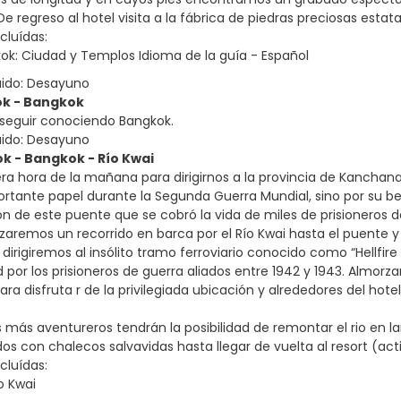
e regreso al hotel visita a la fábrica de piedras preciosas estata
cluídas:
kok: Ciudad y Templos Idioma de la guía - Español
uido: Desayuno
ok - Bangkok
a seguir conociendo Bangkok.
uido: Desayuno
k - Bangkok - Río Kwai
era hora de la mañana para dirigirnos a la provincia de Kanchana
rtante papel durante la Segunda Guerra Mundial, sino por su bell
ón de este puente que se cobró la vida de miles de prisioneros d
zaremos un recorrido en barca por el Río Kwai hasta el puente y
 dirigiremos al insólito tramo ferroviario conocido como “Hellfir
por los prisioneros de guerra aliados entre 1942 y 1943. Almorzar
ara disfruta r de la privilegiada ubicación y alrededores del hotel
 más aventureros tendrán la posibilidad de remontar el rio en lan
os con chalecos salvavidas hasta llegar de vuelta al resort (acti
cluídas:
ío Kwai