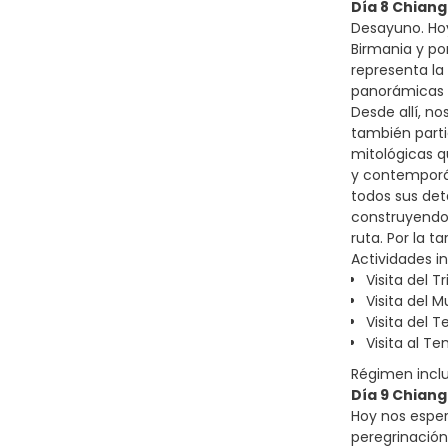
Día 8 Chiang
Desayuno. Hoy
Birmania y po
representa la 
panorámicas s
Desde allí, n
también parti
mitológicas q
y contemporán
todos sus deta
construyendo 
ruta. Por la t
Actividades in
Visita del T
Visita del 
Visita del 
Visita al Te
Régimen incl
Día 9 Chiang
Hoy nos esper
peregrinación