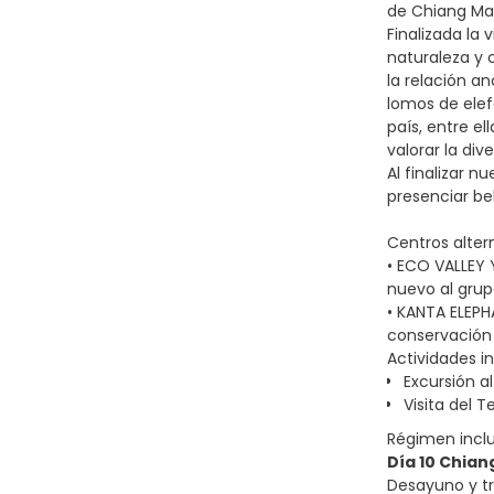
de Chiang Mai,
Finalizada la
naturaleza y 
la relación a
lomos de elef
país, entre el
valorar la di
Al finalizar 
presenciar bel
Centros alter
• ECO VALLEY 
nuevo al grup
• KANTA ELEPH
conservación 
Actividades in
Excursión 
Visita del 
Régimen incl
Día 10 Chian
Desayuno y tr