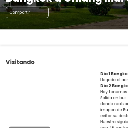
Compartir
Visitando
Día 1 Bangko
Llegada al aer
Día 2 Bangk
Hoy tenemos i
Salida en bus 
donde realiz
imagen de Bud
evitar su dest
Nuestra sigui
con 46 metro