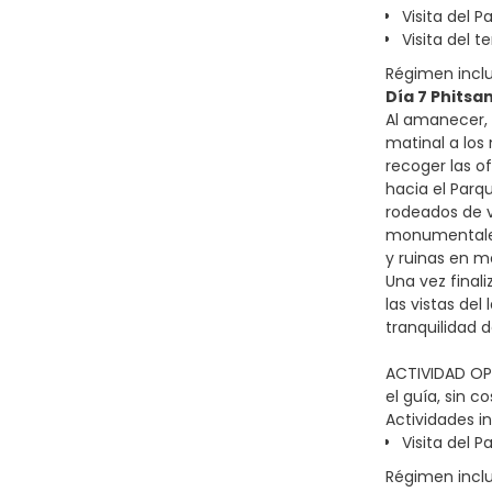
Visita del 
Visita del
Régimen incl
Día 7 Phitsa
Al amanecer, 
matinal a los
recoger las o
hacia el Parq
rodeados de v
monumentales 
y ruinas en m
Una vez finali
las vistas del
tranquilidad 
ACTIVIDAD OPC
el guía, sin c
Actividades in
Visita del 
Régimen incl