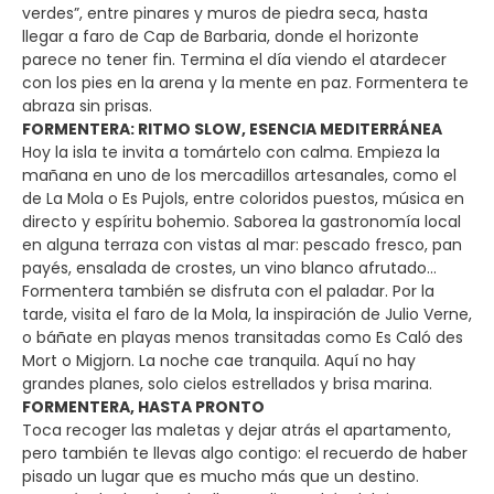
verdes”, entre pinares y muros de piedra seca, hasta
llegar a faro de Cap de Barbaria, donde el horizonte
parece no tener fin. Termina el día viendo el atardecer
con los pies en la arena y la mente en paz. Formentera te
abraza sin prisas.
FORMENTERA: RITMO SLOW, ESENCIA MEDITERRÁNEA
Hoy la isla te invita a tomártelo con calma. Empieza la
mañana en uno de los mercadillos artesanales, como el
de La Mola o Es Pujols, entre coloridos puestos, música en
directo y espíritu bohemio. Saborea la gastronomía local
en alguna terraza con vistas al mar: pescado fresco, pan
payés, ensalada de crostes, un vino blanco afrutado…
Formentera también se disfruta con el paladar. Por la
tarde, visita el faro de la Mola, la inspiración de Julio Verne,
o báñate en playas menos transitadas como Es Caló des
Mort o Migjorn. La noche cae tranquila. Aquí no hay
grandes planes, solo cielos estrellados y brisa marina.
FORMENTERA, HASTA PRONTO
Toca recoger las maletas y dejar atrás el apartamento,
pero también te llevas algo contigo: el recuerdo de haber
pisado un lugar que es mucho más que un destino.